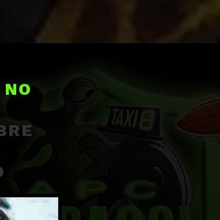
 NO
BRE
O