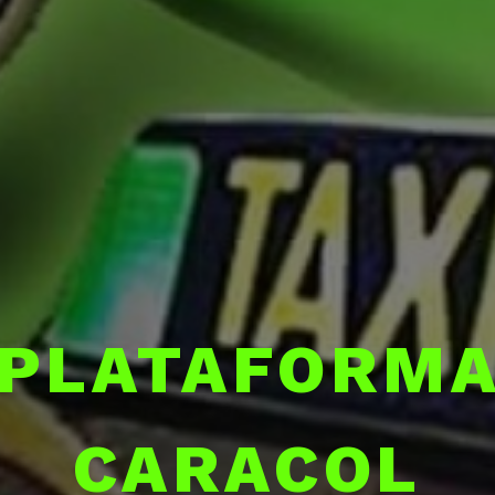
PLATAFORM
CARACOL