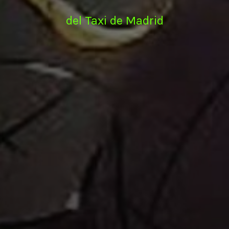
del Taxi de Madrid