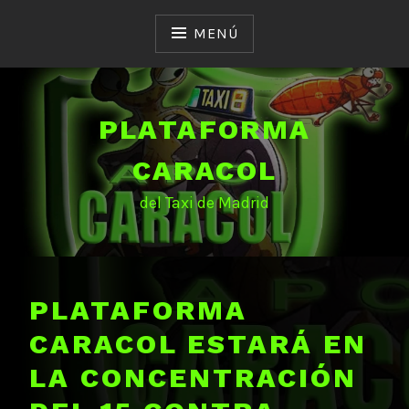
Saltar
al
MENÚ
contenido
PLATAFORMA
CARACOL
del Taxi de Madrid
PLATAFORMA
CARACOL ESTARÁ EN
LA CONCENTRACIÓN