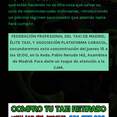
que están haciendo no es otra cosa que salvar su
culo de indemnizaciones millonarias, introdociendo
un pésimo régimen sancionador que además nadie
hará cumplir.
FEDERACIÓN PROFESIONAL DEL TAXI DE MADRID,
ÉLITE TAXI, Y ASOCIACIÓN PLATAFORMA CARACOL,
secundaremos esta concentración del jueves 15 a
las 12:00, en la Avda. Pablo Neruda 142, Asamblea
de Madrid. Para darle un toque de atención a la
CAM.