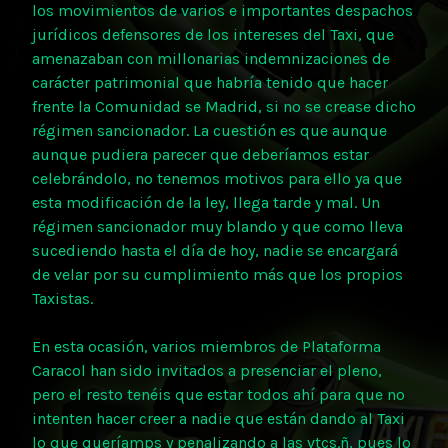
los movimientos de varios e importantes despachos
jurídicos defensores de los intereses del Taxi, que
amenazaban con millonarias indemnizaciones de
carácter patrimonial que habría tenido que hacer
frente la Comunidad se Madrid, si no se crease dicho
régimen sancionador. La cuestión es que aunque
aunque pudiera parecer que deberíamos estar
celebrándolo, no tenemos motivos para ello ya que
esta modificación de la ley, llega tarde y mal. Un
régimen sancionador muy blando y que como lleva
sucediendo hasta el día de hoy, nadie se encargará
de velar por su cumplimiento más que los propios
Taxistas.
En esta ocasión, varios miembros de Plataforma
Caracol han sido invitados a presenciar el pleno,
pero el resto tenéis que estar todos ahí para que no
intenten hacer creer a nadie que están dando al Taxi
lo que queríamps y penalizando a las vtcs.ñ, pues lo