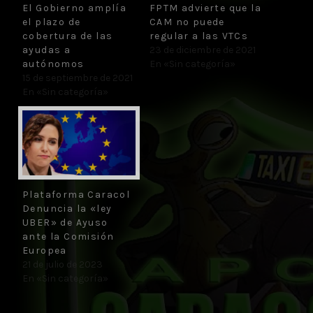
El Gobierno amplía
FPTM advierte que la
el plazo de
CAM no puede
cobertura de las
regular a las VTCs
ayudas a
23 de diciembre de 2021
autónomos
En «Sin categoría»
15 de septiembre de 2021
En «Sin categoría»
Plataforma Caracol
Denuncia la «ley
UBER» de Ayuso
ante la Comisión
Europea
21 de julio de 2023
En «Sin categoría»