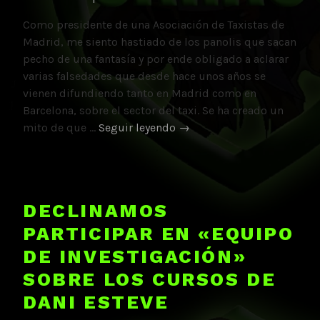
Como presidente de una Asociación de Taxistas de
Madrid, me siento hastiado de los panolis que sacan
pecho de una fantasía y por ende obligado a aclarar
varias falsedades que desde hace unos años se
vienen difundiendo tanto en Madrid como en
Barcelona, sobre el sector del taxi. Se ha creado un
Barcelona
mito de que …
Seguir leyendo
→
tiene
más
VTCs
y
DECLINAMOS
Taxis
PARTICIPAR EN «EQUIPO
por
habitante
DE INVESTIGACIÓN»
que
SOBRE LOS CURSOS DE
Madrid
DANI ESTEVE