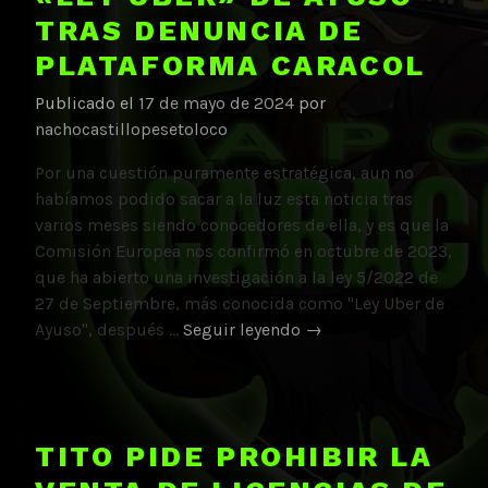
TRAS DENUNCIA DE
PLATAFORMA CARACOL
Publicado el
17 de mayo de 2024
por
nachocastillopesetoloco
Por una cuestión puramente estratégica, aun no
habíamos podido sacar a la luz esta noticia tras
varios meses siendo conocedores de ella, y es que la
Comisión Europea nos confirmó en octubre de 2023,
que ha abierto una investigación a la ley 5/2022 de
27 de Septiembre, más conocida como "Ley Uber de
Europa
Ayuso", después …
Seguir leyendo
→
incoa
expediente
contra
la
TITO PIDE PROHIBIR LA
«Ley
Uber»