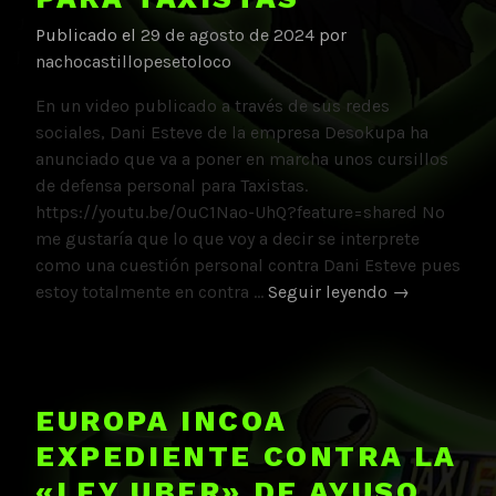
de
Publicado el
29 de agosto de 2024
por
Dani
nachocastillopesetoloco
Esteve
En un video publicado a través de sus redes
sociales, Dani Esteve de la empresa Desokupa ha
anunciado que va a poner en marcha unos cursillos
de defensa personal para Taxistas.
https://youtu.be/OuC1Nao-UhQ?feature=shared No
me gustaría que lo que voy a decir se interprete
como una cuestión personal contra Dani Esteve pues
No
estoy totalmente en contra …
Seguir leyendo
→
al
cursillo-
estafa
de
EUROPA INCOA
Desokupa
EXPEDIENTE CONTRA LA
para
Taxistas
«LEY UBER» DE AYUSO