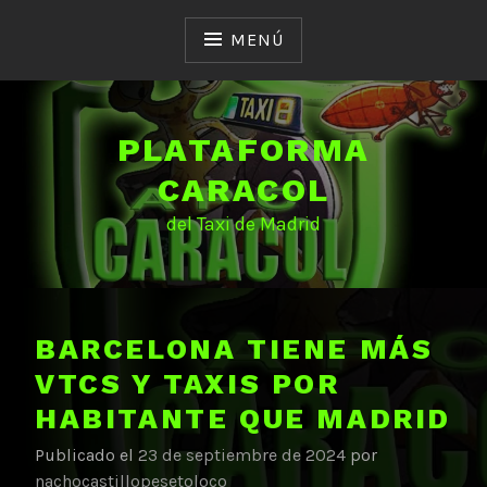
Saltar
al
MENÚ
contenido
PLATAFORMA
CARACOL
del Taxi de Madrid
BARCELONA TIENE MÁS
VTCS Y TAXIS POR
HABITANTE QUE MADRID
Publicado el
23 de septiembre de 2024
por
nachocastillopesetoloco