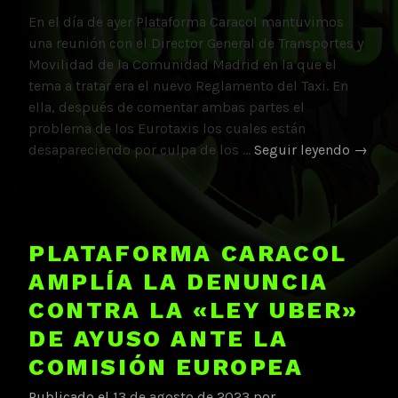
En el día de ayer Plataforma Caracol mantuvimos
una reunión con el Director General de Transportes y
Movilidad de la Comunidad Madrid en la que el
tema a tratar era el nuevo Reglamento del Taxi. En
ella, después de comentar ambas partes el
problema de los Eurotaxis los cuales están
Reuni
desapareciendo por culpa de los …
Seguir leyendo
→
con
el
Direct
de
PLATAFORMA CARACOL
Transp
AMPLÍA LA DENUNCIA
CONTRA LA «LEY UBER»
DE AYUSO ANTE LA
COMISIÓN EUROPEA
Publicado el
13 de agosto de 2023
por