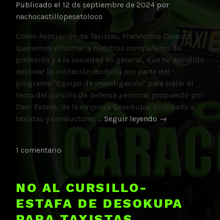
Publicado el
12 de septiembre de 2024
por
nachocastillopesetoloco
Como Asociación de Taxistas, Plataforma Caracol,
queremos informar a nuestros compañeros de
profesión y a la sociedad en general, que he decidido
declinar la invitación recibida por parte del
programa "Equipo de Investigación" para tratar el
tema del cursillo de defensa personal propuesto por
Dani Esteve, de la empresa Desokupa, destinado a
Declinamos
taxistas y conductores …
Seguir leyendo
→
participar
en
1 comentario
«Equipo
de
Investigación»
NO AL CURSILLO-
sobre
ESTAFA DE DESOKUPA
los
cursos
PARA TAXISTAS