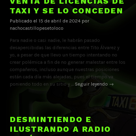
VENTA DE LICENCIAS DE
de
TAXI Y SE LO CONCEDEN
Ayuso
Publicado el
15 de abril de 2024
por
tras
nachocastillopesetoloco
denuncia
de
Para nadie o casi nadie, le habrán pasado
Plataforma
desapercibidas las diferencias entre Tito Álvarez y
Caracol
yo, a pesar de que llevo un tiempo intentando no
crear polémica a fin de no generar malestar entre los
compañeros, incluso aunque nuestras posiciones
están cada día más alejadas, pues el tiempo va
Tito
poniendo todo en su sitio y …
Seguir leyendo
→
pide
prohibir
la
venta
DESMINTIENDO E
de
ILUSTRANDO A RADIO
licencias
de