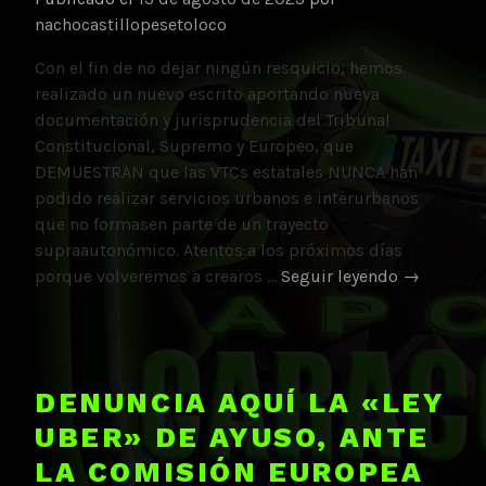
nachocastillopesetoloco
Con el fin de no dejar ningún resquicio, hemos
realizado un nuevo escrito aportando nueva
documentación y jurisprudencia del Tribunal
Constitucional, Supremo y Europeo, que
DEMUESTRAN que las VTCs estatales NUNCA han
podido realizar servicios urbanos e interurbanos
que no formasen parte de un trayecto
supraautonómico. Atentos a los próximos días
Plataform
porque volveremos a crearos …
Seguir leyendo
→
Caracol
AMPLÍA
la
Denuncia
DENUNCIA AQUÍ LA «LEY
contra
UBER» DE AYUSO, ANTE
la
«ley
LA COMISIÓN EUROPEA
UBER»